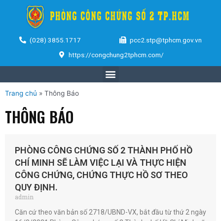
(028) 3855.1717
pcc2.stp@tphcm.gov.vn
https://congchung2tphcm.com/
Trang chủ
»
Thông Báo
THÔNG BÁO
PHÒNG CÔNG CHỨNG SỐ 2 THÀNH PHỐ HỒ
CHÍ MINH SẼ LÀM VIỆC LẠI VÀ THỰC HIỆN
CÔNG CHỨNG, CHỨNG THỰC HỒ SƠ THEO
QUY ĐỊNH.
admin
Căn cứ theo văn bản số 2718/UBND-VX, bắt đầu từ thứ 2 ngày