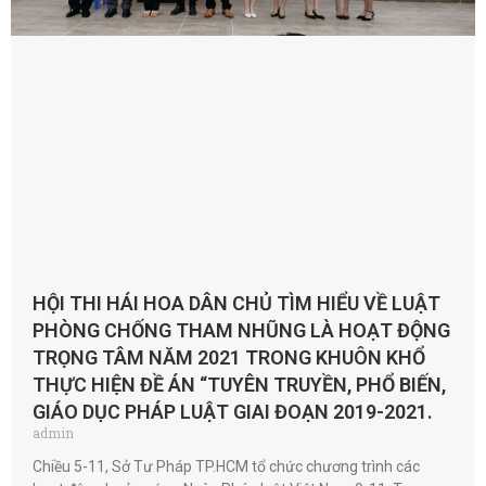
HỘI THI HÁI HOA DÂN CHỦ TÌM HIỂU VỀ LUẬT
PHÒNG CHỐNG THAM NHŨNG LÀ HOẠT ĐỘNG
TRỌNG TÂM NĂM 2021 TRONG KHUÔN KHỔ
THỰC HIỆN ĐỀ ÁN “TUYÊN TRUYỀN, PHỔ BIẾN,
GIÁO DỤC PHÁP LUẬT GIAI ĐOẠN 2019-2021.
admin
Chiều 5-11, Sở Tư Pháp TP.HCM tổ chức chương trình các