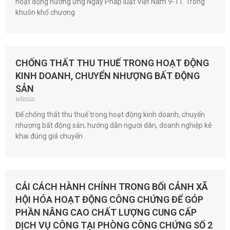
hoạt động hưởng ứng Ngày Pháp luật Việt Nam 9-11. Trong
khuôn khổ chương
CHỐNG THẤT THU THUẾ TRONG HOẠT ĐỘNG
KINH DOANH, CHUYỂN NHƯỢNG BẤT ĐỘNG
SẢN
admin
Để chống thất thu thuế trong hoạt động kinh doanh, chuyển
nhượng bất động sản; hướng dẫn người dân, doanh nghiệp kê
khai đúng giá chuyển
CẢI CÁCH HÀNH CHÍNH TRONG BỐI CẢNH XÃ
HỘI HÓA HOẠT ĐỘNG CÔNG CHỨNG ĐỂ GÓP
PHẦN NÂNG CAO CHẤT LƯỢNG CUNG CẤP
DỊCH VỤ CÔNG TẠI PHÒNG CÔNG CHỨNG SỐ 2