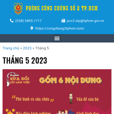
(028) 3855.1717
pcc2.stp@tphcm.gov.vn
https://congchung2tphcm.com/
Trang chủ
»
2023
»
Tháng 5
THÁNG 5 2023