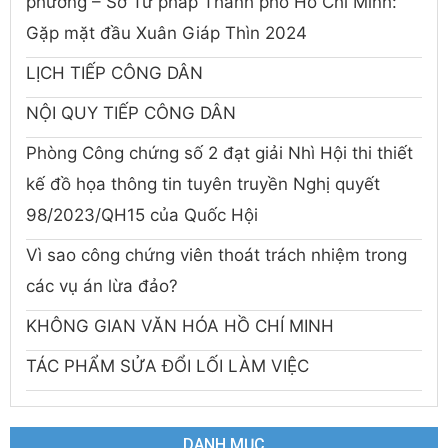
phương – Sở Tư pháp Thành phố Hồ Chí Minh:
Gặp mặt đầu Xuân Giáp Thìn 2024
LỊCH TIẾP CÔNG DÂN
NỘI QUY TIẾP CÔNG DÂN
Phòng Công chứng số 2 đạt giải Nhì Hội thi thiết
kế đồ họa thông tin tuyên truyền Nghị quyết
98/2023/QH15 của Quốc Hội
Vì sao công chứng viên thoát trách nhiệm trong
các vụ án lừa đảo?
KHÔNG GIAN VĂN HÓA HỒ CHÍ MINH
TÁC PHẨM SỬA ĐỔI LỐI LÀM VIỆC
DANH MỤC