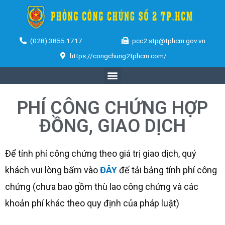
(028) 3855.1717
pcc2.stp@tphcm.gov.vn
https://congchung2tphcm.com/
PHÍ CÔNG CHỨNG HỢP
ĐỒNG, GIAO DỊCH
Để tính phí công chứng theo giá trị giao dịch, quý
khách vui lòng bấm vào
ĐÂY
để tải bảng tính phí công
chứng (chưa bao gồm thù lao công chứng và các
khoản phí khác theo quy định của pháp luật)