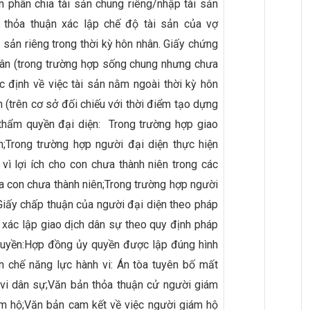
 phân chia tài sản chung riêng/nhập tài sản
, thỏa thuận xác lập chế độ tài sản của vợ
 sản riêng trong thời kỳ hôn nhân. Giấy chứng
hân (trong trường hợp sống chung nhưng chưa
c định về việc tài sản nằm ngoài thời kỳ hôn
n (trên cơ sở đối chiếu với thời điểm tạo dựng
 thẩm quyền đại diện: Trong trường hợp giao
h;Trong trường hợp người đại diện thực hiện
 vì lợi ích cho con chưa thành niên trong các
ủa con chưa thành niên;Trong trường hợp người
 Giấy chấp thuận của người đại diện theo pháp
, xác lập giao dịch dân sự theo quy định pháp
 quyền:Hợp đồng ủy quyền được lập đúng hình
n chế năng lực hành vi: Án tòa tuyên bố mất
 vi dân sự;Văn bản thỏa thuận cử người giám
ám hộ;Văn bản cam kết về việc người giám hộ