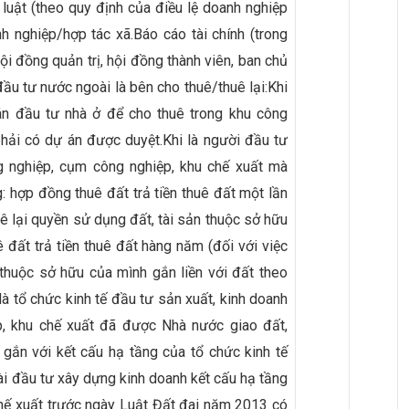
luật (theo quy định của điều lệ doanh nghiệp
h nghiệp/hợp tác xã.Báo cáo tài chính (trong
 đồng quản trị, hội đồng thành viên, ban chủ
ầu tư nước ngoài là bên cho thuê/thuê lại:Khi
án đầu tư nhà ở để cho thuê trong khu công
phải có dự án được duyệt.Khi là người đầu tư
g nghiệp, cụm công nghiệp, khu chế xuất mà
: hợp đồng thuê đất trả tiền thuê đất một lần
uê lại quyền sử dụng đất, tài sản thuộc sở hữu
 đất trả tiền thuê đất hàng năm (đối với việc
 thuộc sở hữu của mình gắn liền với đất theo
là tổ chức kinh tế đầu tư sản xuất, kinh doanh
p, khu chế xuất đã được Nhà nước giao đất,
ắn với kết cấu hạ tầng của tổ chức kinh tế
i đầu tư xây dựng kinh doanh kết cấu hạ tầng
hế xuất trước ngày Luật Đất đai năm 2013 có