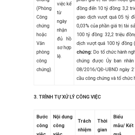
việc kể
(Phòng
đồng đến 10 tỷ đồng: 3,2 tri
từ
Công
giao dịch vượt quá 05 tỷ đ
ngày
chứng
0,03% của phần giá trị tài s
nhận
hoặc
100 tỷ đồng: 32,2 triệu đồn
đủ hồ
Văn
dịch vượt quá 100 tỷ đồng (
sơ hợp
phòng
chứng:
Do tổ chức hành ng
lệ.
công
chứng được Ủy ban nhân 
chứng).
08/2016/QĐ-UBND ngày 2
cầu công chứng và tổ chức 
3. TRÌNH TỰ XỬ LÝ CÔNG VIỆC
Bước
Nội dung
Biểu
Trách
Thời
công
công
mẫu/
Kết
nhiệm
gian
việc
việc
quả