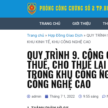
TRANG CHỦ
GIỚI THIỆU
TH
Trang chủ
»
Hợp Đồng Giao Dịch
»
QUY TRÌNH
KHU KINH TẾ, KHU CÔNG NGHỆ CAO
QUY TRÌNH 9. CÔNG
THUÊ, CHO THUÊ LẠ
TRONG KHU CÔNG NG
CÔNG NGHỆ CAO
admin
Tháng 7 1, 2022
9:55 sáng