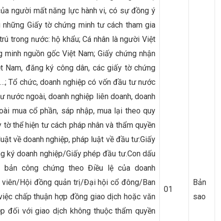
h của người mất năng lực hành vi, có sự đồng ý
g những Giấy tờ chứng minh tư cách tham gia
rú trong nước: hộ khẩu; Cá nhân là người Việt
g minh nguồn gốc Việt Nam; Giấy chứng nhận
iệt Nam, đăng ký công dân, các giấy tờ chứng
; Tổ chức, doanh nghiệp có vốn đầu tư nước
 nước ngoài, doanh nghiệp liên doanh, doanh
ài mua cổ phần, sáp nhập, mua lại theo quy
y tờ thể hiện tư cách pháp nhân và thẩm quyền
luật về doanh nghiệp, pháp luật về đầu tư:Giấy
g ký doanh nghiệp/Giấy phép đầu tư.Con dấu
 bản công chứng theo Điều lệ của doanh
 viên/Hội đồng quản trị/Đại hội cổ đông/Ban
Bản
01
 việc chấp thuận hợp đồng giao dịch hoặc văn
sao
p đối với giao dịch không thuộc thẩm quyền