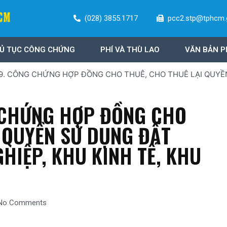
(028) 3855.1717
pcc2.stp@tphcm.
Ủ TỤC CÔNG CHỨNG
PHÍ VÀ THÙ LAO
VĂN BẢN P
 9. CÔNG CHỨNG HỢP ĐỒNG CHO THUÊ, CHO THUÊ LẠI QUYỀ
 CHỨNG HỢP ĐỒNG CHO
I QUYỀN SỬ DỤNG ĐẤT
HIỆP, KHU KINH TẾ, KHU
No Comments