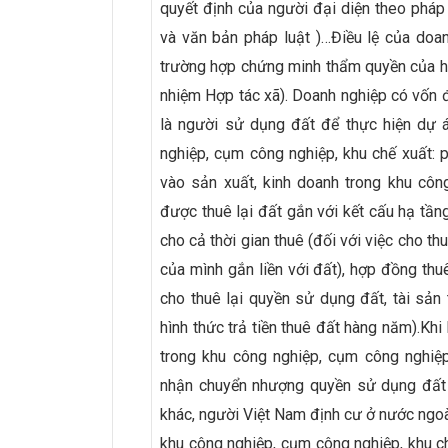
quyết định của người đại diện theo pháp 
và văn bản pháp luật )…Điều lệ của doan
trường hợp chứng minh thẩm quyền của hội
nhiệm Hợp tác xã). Doanh nghiệp có vốn đ
là người sử dụng đất để thực hiện dự 
nghiệp, cụm công nghiệp, khu chế xuất: 
vào sản xuất, kinh doanh trong khu côn
được thuê lại đất gắn với kết cấu hạ tầng
cho cả thời gian thuê (đối với việc cho th
của mình gắn liền với đất), hợp đồng thuê
cho thuê lại quyền sử dụng đất, tài sản
hình thức trả tiền thuê đất hàng năm).Khi 
trong khu công nghiệp, cụm công nghiệ
nhận chuyển nhượng quyền sử dụng đất g
khác, người Việt Nam định cư ở nước ngoà
khu công nghiệp, cụm công nghiệp, khu c