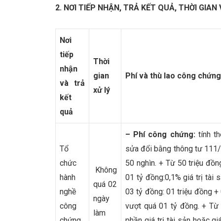
2. NƠI TIẾP NHẬN, TRẢ KẾT QUẢ, THỜI GIA
Nơi
tiếp
Thời
nhận
gian
Phí và thù lao công chứng
và trả
xử lý
kết
quả
– Phí công chứng:
tính t
Tổ
sửa đổi bằng thông tư 111/
chức
50 nghìn. + Từ 50 triệu đồn
Không
hành
01 tỷ đồng:0,1% giá trị tài 
quá 02
nghề
03 tỷ đồng: 01 triệu đồng + 
ngày
công
vượt quá 01 tỷ đồng. + Từ 
làm
chứng
phần giá trị tài sản hoặc gi