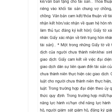
kế/văn bản tặng cho tài sản… Thỏa thuận
riêng vào khối tài sản chung vợ chồng
chồng. Văn bản cam kết/thỏa thuận về tài
nhận kết hôn/xác nhận về quan hệ hôn n
làm thủ tục đăng ký kết hôn). Giấy tờ xá
nhân: Giấy xác nhận về tình trạng hôn nhâ
tài sản)… * Một trong những Giấy tờ về
dịch của người chưa thành niên:khai sin
giao dịch: Giấy cam kết về việc đại diện
giao dịch dân sự liên quan đến tài sản c
chưa thành niên thực hiện các giao dịch:
luật cho người chưa thành niên thực hiện
luật. Trong trường hợp đại diện theo ủy
thức quy định. Trong trường hợp mất/hạ
năng lực hành vi/hạn chế năng lực hành
hộ, người giám sát giám hộ, đăng ký gi