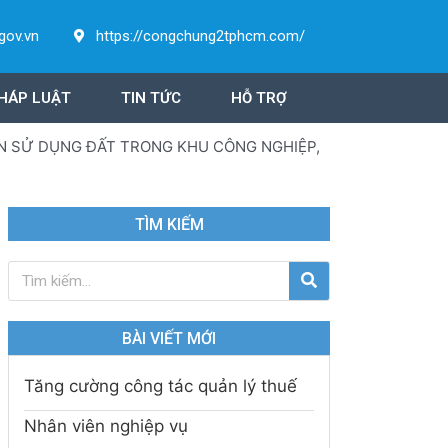
gov.vn
https://congchung2tphcm.com/
HÁP LUẬT
TIN TỨC
HỖ TRỢ
N SỬ DỤNG ĐẤT TRONG KHU CÔNG NGHIỆP,
TÌM KIẾM
BÀI VIẾT MỚI
Tăng cường công tác quản lý thuế
Nhân viên nghiệp vụ