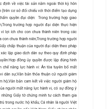
c định về việc tài sản nằm ngoài thời kỳ hôn
n (trên cơ sở đối chiếu với thời điểm tạo dựng
 thẩm quyền đại diện: Trong trường hợp giao
h;Trong trường hợp người đại diện thực hiện
 vì lợi ích cho con chưa thành niên trong các
ủa con chưa thành niên;Trong trường hợp người
 Giấy chấp thuận của người đại diện theo pháp
, xác lập giao dịch dân sự theo quy định pháp
 quyền:Hợp đồng ủy quyền được lập đúng hình
n chế năng lực hành vi: Án tòa tuyên bố mất
 vi dân sự;Văn bản thỏa thuận cử người giám
ám hộ;Văn bản cam kết về việc người giám hộ
h của người mất năng lực hành vi, có sự đồng ý
g những Giấy tờ chứng minh tư cách tham gia
rú trong nước: hộ khẩu; Cá nhân là người Việt