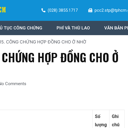
(028) 3855.1717
pcc2.stp@tphcm.
Ủ TỤC CÔNG CHỨNG
PHÍ VÀ THÙ LAO
VĂN BẢN P
 15. CÔNG CHỨNG HỢP ĐỒNG CHO Ở NHỜ
G CHỨNG HỢP ĐỒNG CHO Ở
No Comments
Số
Ghi
lượng
chú