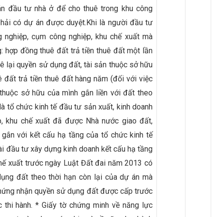
án đầu tư nhà ở để cho thuê trong khu công
phải có dự án được duyệt.Khi là người đầu tư
g nghiệp, cụm công nghiệp, khu chế xuất mà
: hợp đồng thuê đất trả tiền thuê đất một lần
uê lại quyền sử dụng đất, tài sản thuộc sở hữu
 đất trả tiền thuê đất hàng năm (đối với việc
 thuộc sở hữu của mình gắn liền với đất theo
là tổ chức kinh tế đầu tư sản xuất, kinh doanh
p, khu chế xuất đã được Nhà nước giao đất,
ắn với kết cấu hạ tầng của tổ chức kinh tế
i đầu tư xây dựng kinh doanh kết cấu hạ tầng
hế xuất trước ngày Luật Đất đai năm 2013 có
dụng đất theo thời hạn còn lại của dự án mà
chứng nhận quyền sử dụng đất được cấp trước
 thi hành. * Giấy tờ chứng minh về năng lực