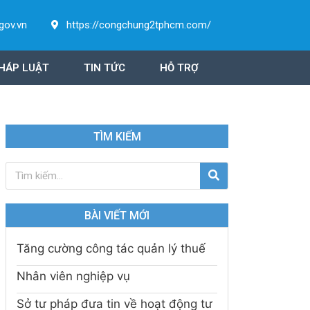
gov.vn
https://congchung2tphcm.com/
HÁP LUẬT
TIN TỨC
HỖ TRỢ
TÌM KIẾM
BÀI VIẾT MỚI
Tăng cường công tác quản lý thuế
Nhân viên nghiệp vụ
Sở tư pháp đưa tin về hoạt động tư