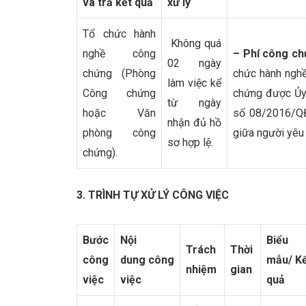
và trả kết quả
xử lý
Tổ chức hành
Không quá
nghề công
– Phí công ch
02 ngày
chứng (Phòng
chức hành nghề
làm việc kể
Công chứng
chứng được Ủy 
từ ngày
hoặc Văn
số 08/2016/Q
nhận đủ hồ
phòng công
giữa người yêu
sơ hợp lệ.
chứng).
3. TRÌNH TỰ XỬ LÝ CÔNG VIỆC
Bước
Nội
Biểu
Trách
Thời
công
dung
công
mẫu/
K
nhiệm
gian
việc
việc
quả