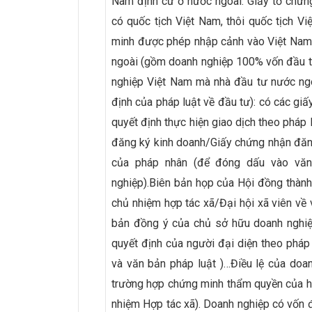
Nam định cư ở nước ngoài: Giấy tờ chứn
có quốc tịch Việt Nam, thôi quốc tịch V
minh được phép nhập cảnh vào Việt Nam…
ngoài (gồm doanh nghiệp 100% vốn đầu tư
nghiệp Việt Nam mà nhà đầu tư nước ngo
định của pháp luật về đầu tư): có các giấ
quyết định thực hiện giao dịch theo pháp 
đăng ký kinh doanh/Giấy chứng nhận đăn
của pháp nhân (để đóng dấu vào văn
nghiệp).Biên bản họp của Hội đồng thành
chủ nhiệm hợp tác xã/Đại hội xã viên về
bản đồng ý của chủ sở hữu doanh nghiệ
quyết định của người đại diện theo pháp 
và văn bản pháp luật )…Điều lệ của doan
trường hợp chứng minh thẩm quyền của hội
nhiệm Hợp tác xã). Doanh nghiệp có vốn đ