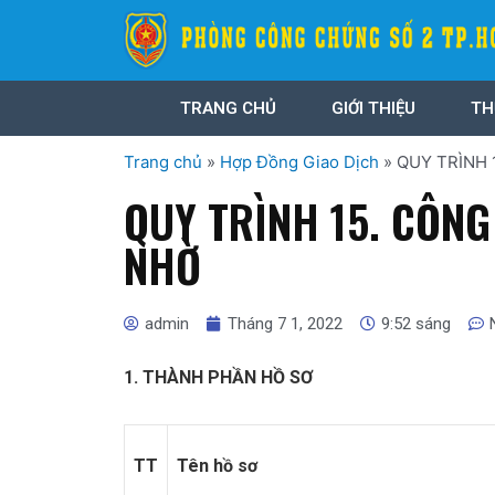
TRANG CHỦ
GIỚI THIỆU
TH
Trang chủ
»
Hợp Đồng Giao Dịch
»
QUY TRÌNH
QUY TRÌNH 15. CÔN
NHỜ
admin
Tháng 7 1, 2022
9:52 sáng
1. THÀNH PHẦN HỒ SƠ
TT
Tên hồ sơ