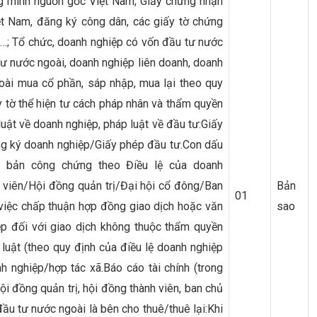
g minh nguồn gốc Việt Nam; Giấy chứng nhận
iệt Nam, đăng ký công dân, các giấy tờ chứng
; Tổ chức, doanh nghiệp có vốn đầu tư nước
 nước ngoài, doanh nghiệp liên doanh, doanh
ài mua cổ phần, sáp nhập, mua lại theo quy
y tờ thể hiện tư cách pháp nhân và thẩm quyền
luật về doanh nghiệp, pháp luật về đầu tư:Giấy
g ký doanh nghiệp/Giấy phép đầu tư.Con dấu
 bản công chứng theo Điều lệ của doanh
 viên/Hội đồng quản trị/Đại hội cổ đông/Ban
Bản
01
 việc chấp thuận hợp đồng giao dịch hoặc văn
sao
p đối với giao dịch không thuộc thẩm quyền
luật (theo quy định của điều lệ doanh nghiệp
h nghiệp/hợp tác xã.Báo cáo tài chính (trong
 đồng quản trị, hội đồng thành viên, ban chủ
ầu tư nước ngoài là bên cho thuê/thuê lại:Khi