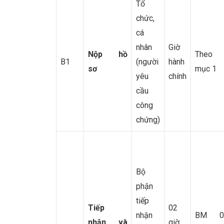
Tổ
chức,
cá
nhân
Giờ
Nộp hồ
Theo
B1
(người
hành
sơ
mục 1
yêu
chính
cầu
công
chứng)
Bộ
phận
tiếp
T
iếp
02
nhận
BM 0
nhận
và
giờ