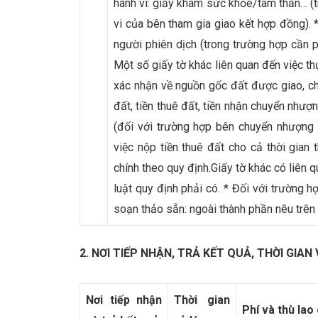
hành vi: giấy khám sức khỏe/tâm thần… (t
vi của bên tham gia giao kết hợp đồng).
người phiên dịch (trong trường hợp cần p
Một số giấy tờ khác liên quan đến việc t
xác nhận về nguồn gốc đất được giao, c
đất, tiền thuê đất, tiền nhận chuyển như
(đối với trường hợp bên chuyển nhượng 
việc nộp tiền thuê đất cho cả thời gian t
chính theo quy định.Giấy tờ khác có liên
luật quy định phải có. * Đối với trường
soạn thảo sẵn: ngoài thành phần nêu trên
2. NƠI TIẾP NHẬN, TRẢ KẾT QUẢ, THỜI GIA
Nơi tiếp nhận
Thời gian
Phí và thù la